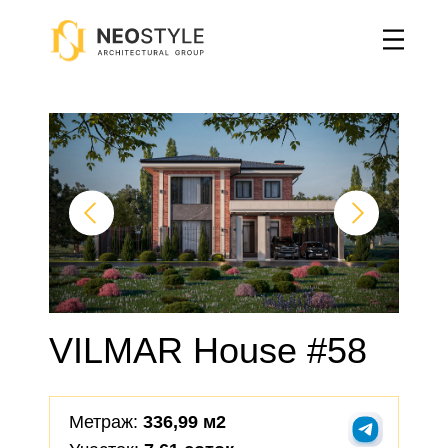
Главная
→
Двухэтажные дома
→
VILMAR House #58
VILMAR House #58
Метраж:
336,99 м2