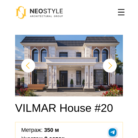
Главная
→
Двухэтажные дома
→
Проект "Селестия"
VILMAR House #20
Метраж:
350 м