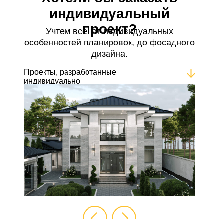
индивидуальный
проект?
Учтем все: от индивидуальных
особенностей планировок, до фосадного
дизайна.
Проекты, разработанные
индивидуально