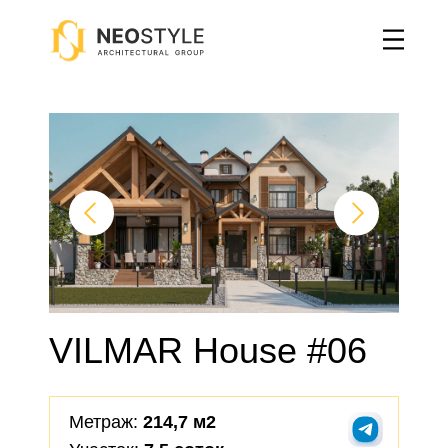
Главная
→
Двухэтажные дома
→
VILMAR House #06
VILMAR House #06
Метраж:
214,7 м2