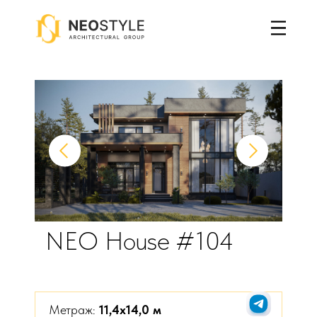
Главная
→
Дома с плоской крышей
→
NEO House #104
NEO House #104
Метраж:
11,4x14,0 м