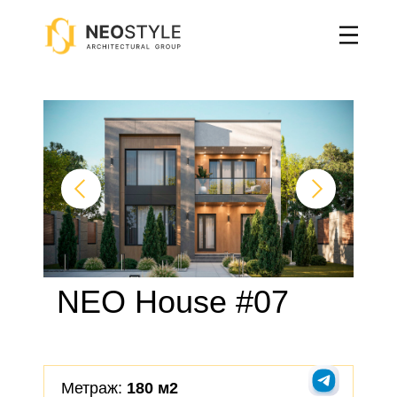
Главная
→
Дома с плоской крышей
→
NEO House #07
NEO House #07
Метраж:
180 м2