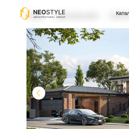
Ката
Главная
→
Одноэтажные дома
→
LUMO Ho