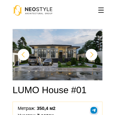
Главная
→
Одноэтажные дома
→
Проект «LUMO House #01»
LUMO House #01
Метраж:
350,4 м2